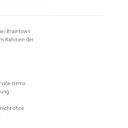
 bei Braintown
 im Rahmen der
rvice-Items
rung
nicht ohne
.